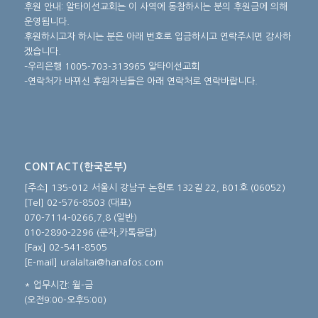
후원 안내: 알타이선교회는 이 사역에 동참하시는 분의 후원금에 의해
운영됩니다.
후원하시고자 하시는 분은 아래 번호로 입금하시고 연락주시면 감사하
겠습니다.
–우리은행 1005-703-313965 알타이선교회
–연락처가 바뀌신 후원자님들은 아래 연락처로 연락바랍니다.
CONTACT(한국본부)
[주소] 135-012 서울시 강남구 논현로 132길 22, B01호 (06052)
[Tel] 02-576-8503 (대표)
070-7114-0266,7,8 (일반)
010-2890-2296 (문자,카톡응답)
[Fax] 02-541-8505
[E-mail] uralaltai@hanafos.com
* 업무시간: 월-금
(오전9:00-오후5:00)