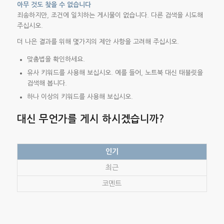
아무 것도 찾을 수 없습니다
죄송하지만, 조건에 일치하는 게시물이 없습니다. 다른 검색을 시도해
주십시오.
더 나은 결과를 위해 몇가지의 제안 사항을 고려해 주십시오.
맞춤법을 확인하세요.
유사 키워드를 사용해 보십시오. 예를 들어, 노트북 대신 태블릿을
검색해 봅니다.
하나 이상의 키워드를 사용해 보십시오.
대신 무언가를 게시 하시겠습니까?
인기
최근
코멘트