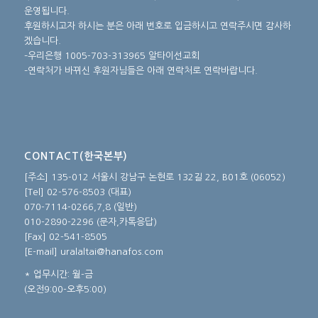
운영됩니다.
후원하시고자 하시는 분은 아래 번호로 입금하시고 연락주시면 감사하
겠습니다.
–우리은행 1005-703-313965 알타이선교회
–연락처가 바뀌신 후원자님들은 아래 연락처로 연락바랍니다.
CONTACT(한국본부)
[주소] 135-012 서울시 강남구 논현로 132길 22, B01호 (06052)
[Tel] 02-576-8503 (대표)
070-7114-0266,7,8 (일반)
010-2890-2296 (문자,카톡응답)
[Fax] 02-541-8505
[E-mail] uralaltai@hanafos.com
* 업무시간: 월-금
(오전9:00-오후5:00)