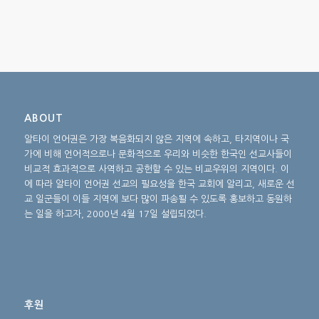
ABOUT
알타이 언어권은 가장 복음화되지 않은 지역에 속하고, 타지역이나 국
가에 비해 언어적으로나 문화적으로 우리와 비슷한 한국인 선교사들이
비교적 효과적으로 사역하고 공헌할 수 있는 비교우위의 지역이다. 이
에 따라 알타이 언어권 선교의 필요성을 한국 교회에 알리고, 새로운 선
교 일군들이 이들 지역에 보다 많이 파송될 수 있도록 홍보하고 동원하
는 일을 하고자, 2000년 4월 17일 설립되었다.
yukon-gold-casino
partycasino canada get 120 free spins
https://playojocasinos.com/
robinroo-casino.com
you read it right 1000 free
low deposit casino australia
후원