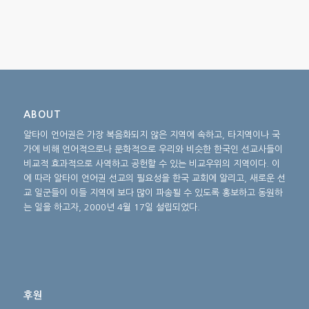
ABOUT
알타이 언어권은 가장 복음화되지 않은 지역에 속하고, 타지역이나 국
가에 비해 언어적으로나 문화적으로 우리와 비슷한 한국인 선교사들이
비교적 효과적으로 사역하고 공헌할 수 있는 비교우위의 지역이다. 이
에 따라 알타이 언어권 선교의 필요성을 한국 교회에 알리고, 새로운 선
교 일군들이 이들 지역에 보다 많이 파송될 수 있도록 홍보하고 동원하
는 일을 하고자, 2000년 4월 17일 설립되었다.
yukon-gold-casino
partycasino canada get 120 free spins
https://playojocasinos.com/
robinroo-casino.com
you read it right 1000 free
low deposit casino australia
후원